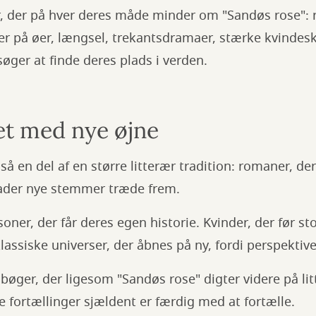
r, der på hver deres måde minder om "Sandøs rose"
r på øer, længsel, trekantsdramaer, stærke kvinde
øger at finde deres plads i verden.
et med nye øjne
å en del af en større litterær tradition: romaner, der
ader nye stemmer træde frem.
ner, der får deres egen historie. Kvinder, der før st
klassiske universer, der åbnes på ny, fordi perspektivet
bøger, der ligesom "Sandøs rose" digter videre på lit
ke fortællinger sjældent er færdig med at fortælle.