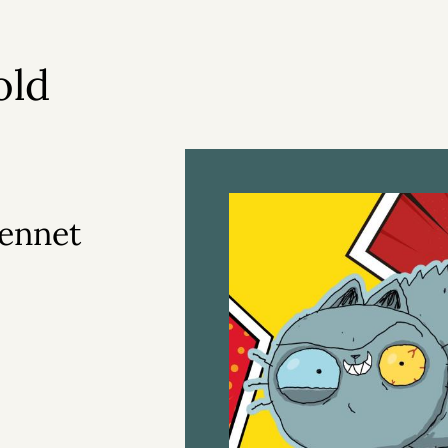
old
Bennet