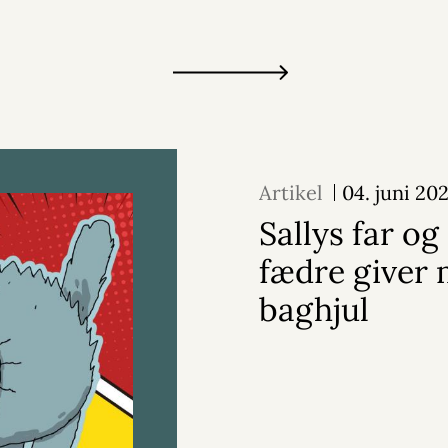
Artikel
04. juni 20
Sallys far og
fædre giver
baghjul