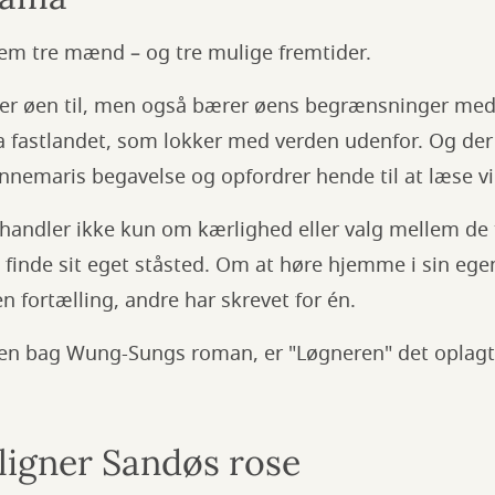
em tre mænd – og tre mulige fremtider.
rer øen til, men også bærer øens begrænsninger med 
a fastlandet, som lokker med verden udenfor. Og der
nnemaris begavelse og opfordrer hende til at læse vi
handler ikke kun om kærlighed eller valg mellem d
finde sit eget ståsted. Om at høre hjemme i sin egen
n fortælling, andre har skrevet for én.
alen bag Wung-Sungs roman, er "Løgneren" det oplagte
 ligner Sandøs rose