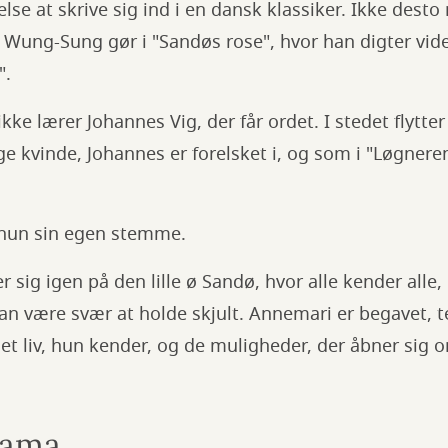
lse at skrive sig ind i en dansk klassiker. Ikke desto
 Wung-Sung gør i "Sandøs rose", hvor han digter vide
".
ke lærer Johannes Vig, der får ordet. I stedet flytter
 kvinde, Johannes er forelsket i, og som i "Løgneren
r hun sin egen stemme.
r sig igen på den lille ø Sandø, hvor alle kender alle
kan være svær at holde skjult. Annemari er begavet,
et liv, hun kender, og de muligheder, der åbner sig 
rama