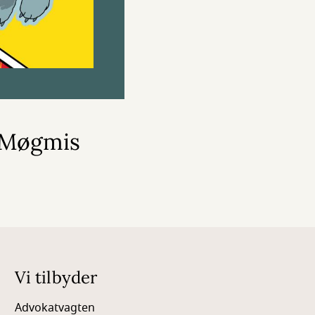
r Møgmis
Vi tilbyder
Advokatvagten