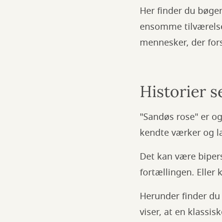
Her finder du bøge
ensomme tilværelse
mennesker, der fors
Historier s
"Sandøs rose" er ogs
kendte værker og l
Det kan være biperso
fortællingen. Eller 
Herunder finder du 
viser, at en klassis