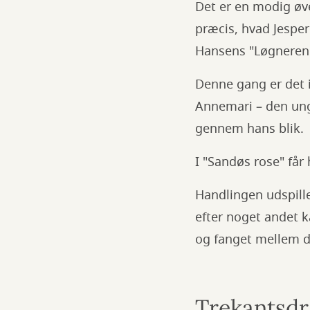
Det er en modig øve
præcis, hvad Jesper
Hansens "Løgneren
Denne gang er det ik
Annemari – den unge
gennem hans blik.
I "Sandøs rose" få
Handlingen udspille
efter noget andet 
og fanget mellem d
Trekantsd