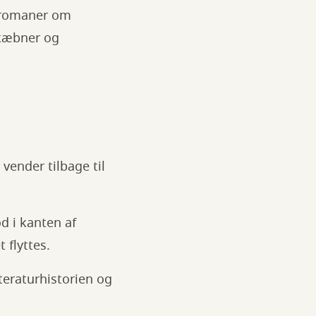
: romaner om
skæbner og
 vender tilbage til
od i kanten af
 flyttes.
teraturhistorien og