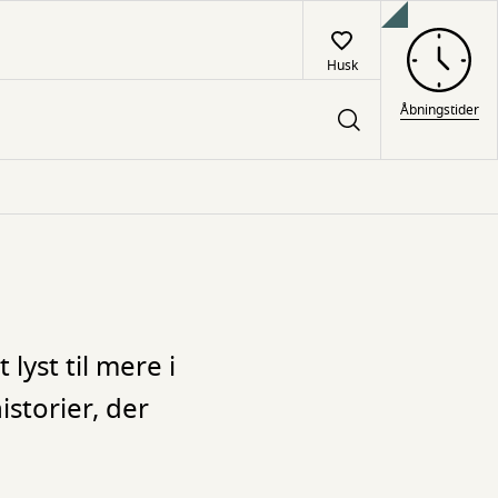
Husk
Åbningstider
lyst til mere i
storier, der