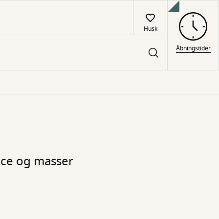
Husk
Åbningstider
nce og masser