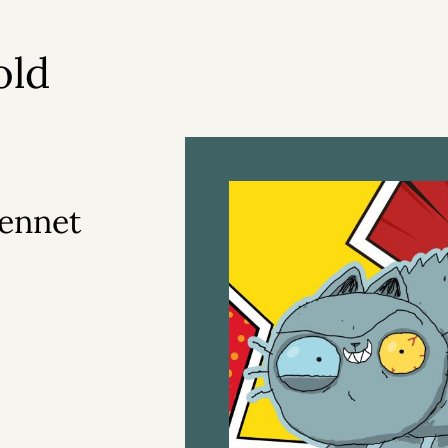
old
Bennet