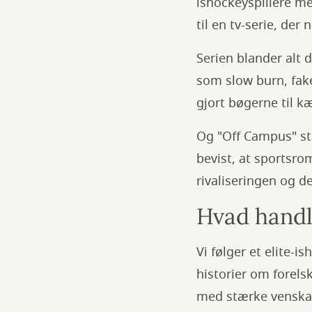
ishockeyspillere me
til en tv-serie, de
Serien blander alt d
som slow burn, fake
gjort bøgerne til k
Og "Off Campus" stå
bevist, at sportsro
rivaliseringen og de
Hvad handl
Vi følger et elite-i
historier om forels
med stærke venska