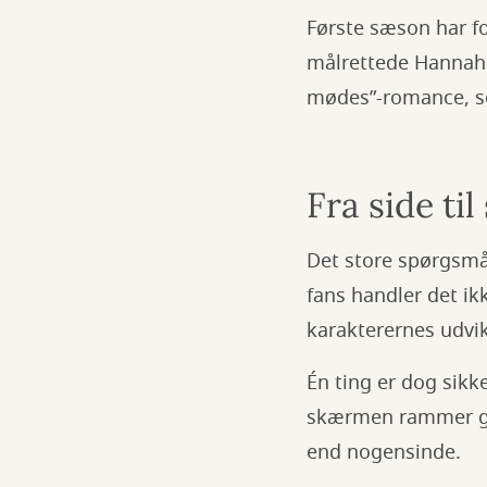
Første sæson har fok
målrettede Hannah 
mødes”-romance, so
Fra side ti
Det store spørgsmå
fans handler det i
karakterernes udvik
Én ting er dog sik
skærmen rammer ge
end nogensinde.