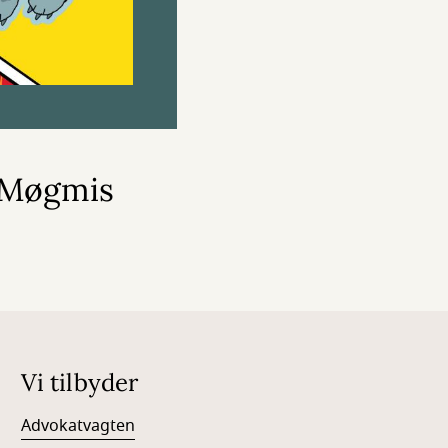
r Møgmis
Vi tilbyder
Advokatvagten