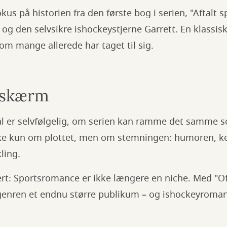
us på historien fra den første bog i serien, "Aftalt sp
og den selvsikre ishockeystjerne Garrett. En klassi
m mange allerede har taget til sig.
l skærm
l er selvfølgelig, om serien kan ramme det samme 
kke kun om plottet, men om stemningen: humoren, 
ling.
kert: Sportsromance er ikke længere en niche. Med "
nren et endnu større publikum – og ishockeyroman