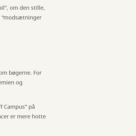
il", om den stille,
sk “modsætninger
som bøgerne. For
kemien og
Off Campus" på
cer er mere hotte