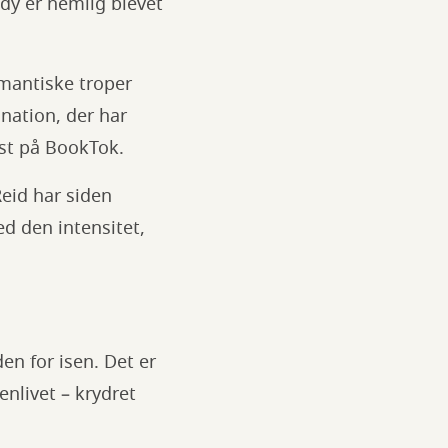
dy er nemlig blevet
romantiske troper
nation, der har
dst på BookTok.
eid har siden
ed den intensitet,
en for isen. Det er
enlivet – krydret