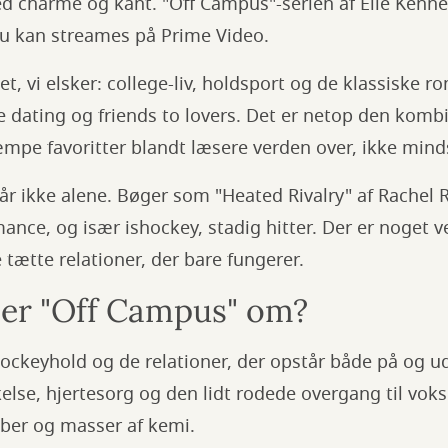
d charme og kant. "Off Campus"-serien af Elle Kenne
r nu kan streames på Prime Video.
et, vi elsker: college-liv, holdsport og de klassiske 
 dating og friends to lovers. Det er netop den kombi
æmpe favoritter blandt læsere verden over, ikke min
r ikke alene. Bøger som "Heated Rivalry" af Rachel R
mance, og især ishockey, stadig hitter. Der er noget v
 tætte relationer, der bare fungerer.
er "Off Campus" om?
shockeyhold og de relationer, der opstår både på og ud
kelse, hjertesorg og den lidt rodede overgang til voks
ber og masser af kemi.