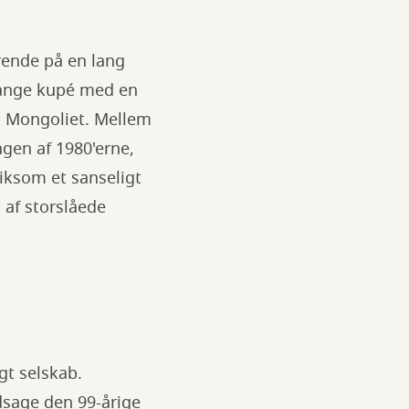
rende på en lang
trange kupé med en
 i Mongoliet. Mellem
gen af 1980'erne,
iksom et sanseligt
 af storslåede
gt selskab.
edsage den 99-årige