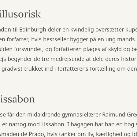
illusorisk
ondon til Edinburgh deler en kvindelig oversætter k
 forfatter, hvis bestseller bygger på en ung mands l
iden forsvundet, og forfatteren plages af skyld og b
ejs begynder de tre medrejsende at dele deres histori
 gradvist trukket ind i forfatterens fortælling om d
Lissabon
lse får den midaldrende gymnasielærer Raimund Grego
å et nattog mod Lissabon. I bagagen har han en bog 
madeu de Prado, hvis tanker om liv, kærlighed og id