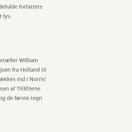
defulde forfatters
 lys.
rtæller William
en fra Holland til
ækkes ind i Norris'
lsen af 1930'erne
og de første tegn