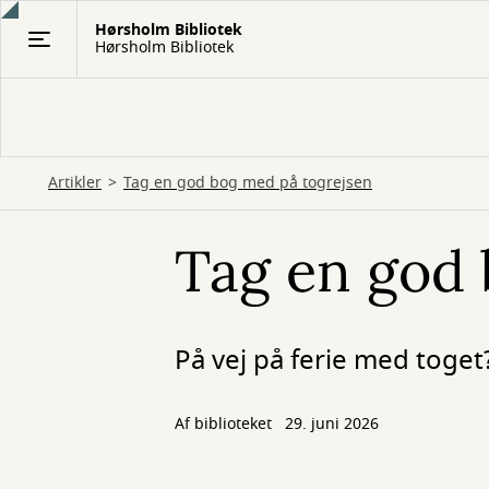
Gå
Hørsholm Bibliotek
til
Hørsholm Bibliotek
hovedindhold
Artikler
Tag en god bog med på togrejsen
Tag en god 
På vej på ferie med toge
Af biblioteket
29. juni 2026