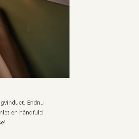
togvinduet. Endnu
amlet en håndfuld
se!