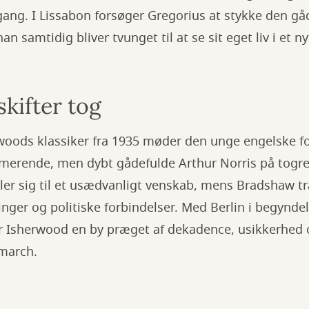
i gang. I Lissabon forsøger Gregorius at stykke den gå
 samtidig bliver tvunget til at se sit eget liv i et nyt
skifter tog
rwoods klassiker fra 1935 møder den unge engelske fo
erende, men dybt gådefulde Arthur Norris på togrejs
ler sig til et usædvanligt venskab, mens Bradshaw tr
nger og politiske forbindelser. Med Berlin i begynde
er Isherwood en by præget af dekadence, usikkerhed 
march.