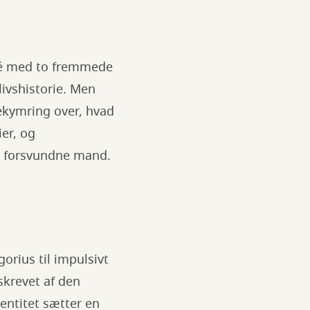
upé med to fremmede
ivshistorie. Men
ekymring over, hvad
er, og
en forsvundne mand.
rius til impulsivt
skrevet af den
entitet sætter en