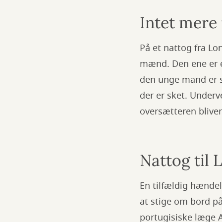
Intet mere 
På et nattog fra L
mænd. Den ene er en
den unge mand er s
der er sket. Underv
oversætteren bliver
Nattog til 
En tilfældig hænde
at stige om bord p
portugisiske læge A