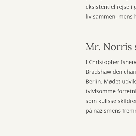
eksistentiel rejse 
liv sammen, mens han
Mr. Norris 
I Christopher Ishe
Bradshaw den charm
Berlin. Mødet udvik
tvivlsomme forretni
som kulisse skildr
på nazismens frem