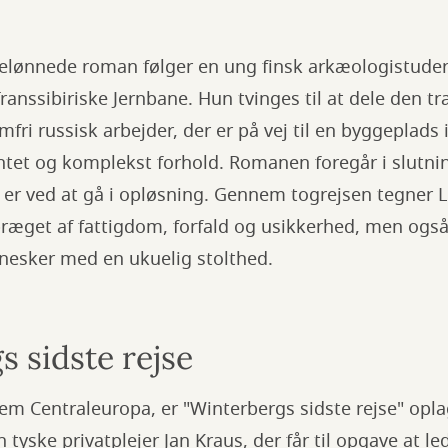
elønnede roman følger en ung finsk arkæologistude
anssibiriske Jernbane. Hun tvinges til at dele den 
fri russisk arbejder, der er på vej til en byggeplads
ntet og komplekst forhold. Romanen foregår i slutnin
 er ved at gå i opløsning. Gennem togrejsen tegner L
præget af fattigdom, forfald og usikkerhed, men også
esker med en ukuelig stolthed.
 sidste rejse
m Centraleuropa, er "Winterbergs sidste rejse" opla
tyske privatplejer Jan Kraus, der får til opgave at l