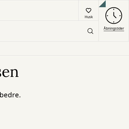
Husk
Åbningstider
sen
 bedre.