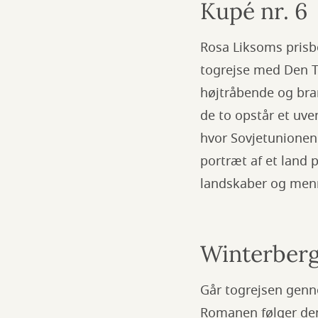
Kupé nr. 6
Rosa Liksoms prisb
togrejse med Den Tr
højtråbende og bram
de to opstår et uve
hvor Sovjetunionen
portræt af et land 
landskaber og menn
Winterbergs
Går togrejsen genne
Romanen følger den 