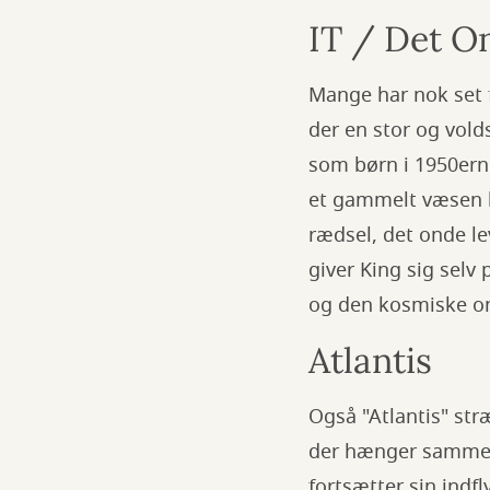
IT / Det O
Mange har nok set 
der en stor og vol
som børn i 1950erne
et gammelt væsen le
rædsel, det onde le
giver King sig selv
og den kosmiske on
Atlantis
Også "Atlantis" stræ
der hænger sammen 
fortsætter sin indf