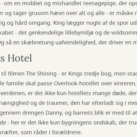
 - om en mobbet og mishandlet teenagepige, der op
er og tager grusom hævn over alt og alle - er måske
tig og hård omgang. King lægger nogle af de spor u
kabet - det genkendelige lillebymiljø og de voldsomm
Og så en skæbnetung uafvendelighed, der driver en 
s Hotel
til filmen The Shining - er Kings tredje bog, men sta
lle familie skal passe Overlook-hotellet over vintere
verdenen, er det ikke kun hotellets mange døde, der
hængighed og de traumer, den har efterladt sig i m
 gennem drengen Danny, og barnets blik er med til at
de - her er det ikke kun bygningens ondskab, der tr
ræfter, som råder i forældrene.