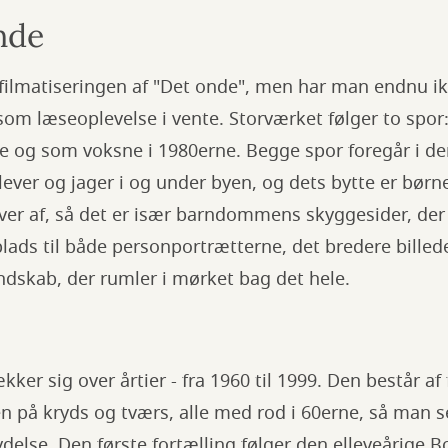
nde
filmatiseringen af "Det onde", men har man endnu ik
dsom læseoplevelse i vente. Storværket følger to spo
 og som voksne i 1980erne. Begge spor foregår i den 
ver og jager i og under byen, og dets bytte er børn
ver af, så det er især barndommens skyggesider, der 
 plads til både personportrætterne, det bredere bille
dskab, der rumler i mørket bag det hele.
kker sig over årtier - fra 1960 til 1999. Den består af
på kryds og tværs, alle med rod i 60erne, så man se
lydelse. Den første fortælling følger den elleveårige 