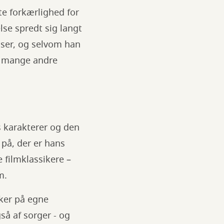
e forkærlighed for
se spredt sig langt
lser, og selvom han
så mange andre
 karakterer og den
 på, der er hans
 filmklassikere –
am.
ker på egne
å af sorger - og