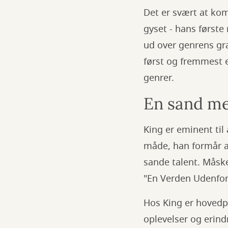
Det er svært at ko
gyset - hans først
ud over genrens gr
først og fremmest e
genrer.
En sand m
King er eminent ti
måde, han formår a
sande talent. Måske
"En Verden Udenfor
Hos King er hovedp
oplevelser og erin