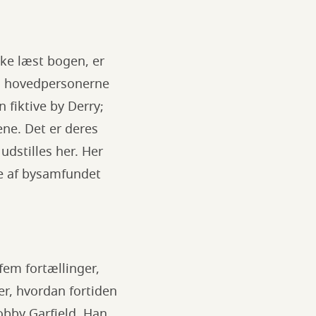
ke læst bogen, er
r: hovedpersonerne
fiktive by Derry;
ene. Det er deres
udstilles her. Her
de af bysamfundet
 fem fortællinger,
r, hvordan fortiden
Bobby Garfield. Han