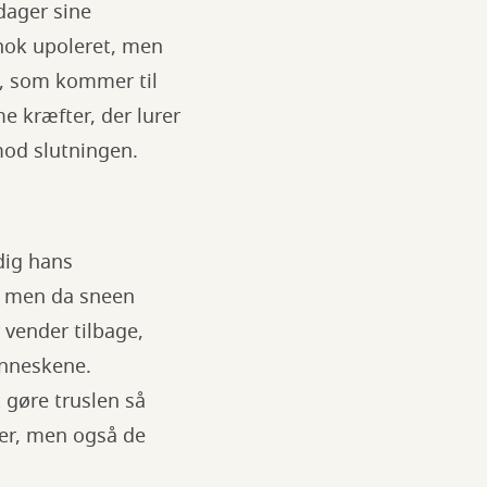
dager sine
 nok upoleret, men
d, som kommer til
e kræfter, der lurer
mod slutningen.
dig hans
n, men da sneen
 vender tilbage,
enneskene.
 gøre truslen så
uer, men også de