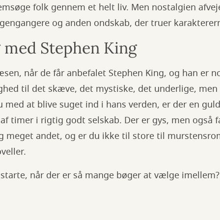
msøge folk gennem et helt liv. Men nostalgien afveje
gengangere og anden ondskab, der truer karakterer
 med Stephen King
en, når de får anbefalet Stephen King, og han er nok
ghed til det skæve, det mystiske, det underlige, men 
u med at blive suget ind i hans verden, er der en guld
f timer i rigtig godt selskab. Der er gys, men også fa
og meget andet, og er du ikke til store til murstensro
veller.
tarte, når der er så mange bøger at vælge imellem? 