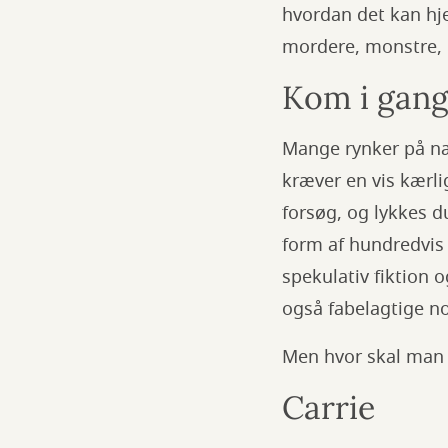
hvordan det kan hje
mordere, monstre, 
Kom i gang
Mange rynker på næs
kræver en vis kærli
forsøg, og lykkes d
form af hundredvis a
spekulativ fiktion 
også fabelagtige no
Men hvor skal man s
Carrie