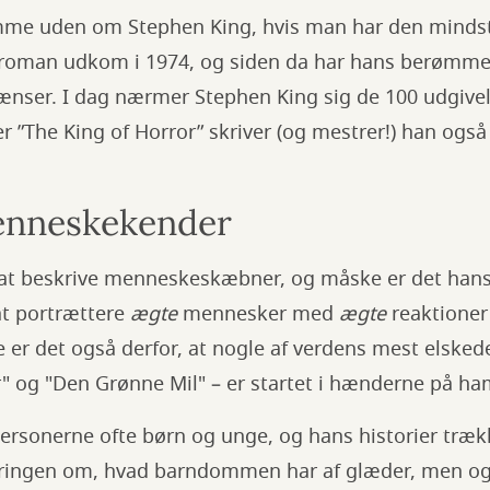
mme uden om Stephen King, hvis man har den mindst
e roman udkom i 1974, og siden da har hans berømmel
ænser. I dag nærmer Stephen King sig de 100 udgive
r ”The King of Horror” skriver (og mestrer!) han og
enneskekender
l at beskrive menneskeskæbner, og måske er det hans
t portrættere
ægte
mennesker med
ægte
reaktioner
 er det også derfor, at nogle af verdens mest elskede
" og "Den Grønne Mil" – er startet i hænderne på h
ersonerne ofte børn og unge, og hans historier træk
dringen om, hvad barndommen har af glæder, men ogs