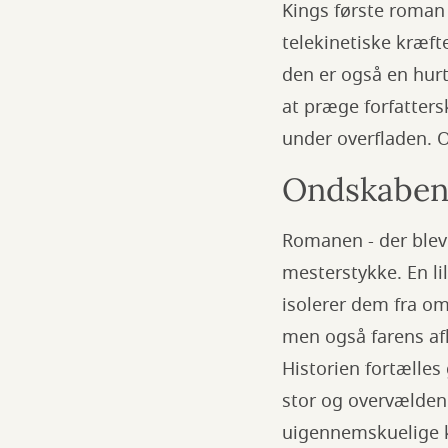
Kings første roman
telekinetiske kræft
den er også en hur
at præge forfatters
under overfladen. 
Ondskaben
Romanen - der blev 
mesterstykke. En li
isolerer dem fra om
men også farens af
Historien fortælles
stor og overvælden
uigennemskuelige k