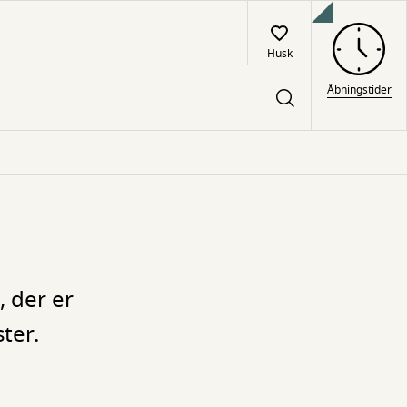
Husk
Åbningstider
, der er
ter.