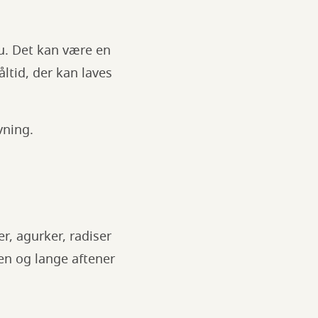
nu. Det kan være en
ltid, der kan laves
vning.
r, agurker, radiser
ven og lange aftener