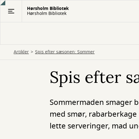
Gå
Hørsholm Bibliotek
til
Hørsholm Bibliotek
hovedindhold
Artikler
Spis efter sæsonen: Sommer
Spis efter
Sommermaden smager beds
med smør, rabarberkage o
lette serveringer, mad u