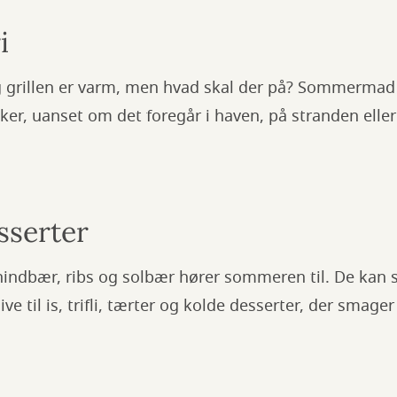
i
og grillen er varm, men hvad skal der på? Sommerma
ker, uanset om det foregår i haven, på stranden eller
serter
hindbær, ribs og solbær hører sommeren til. De kan s
e til is, trifli, tærter og kolde desserter, der smager 