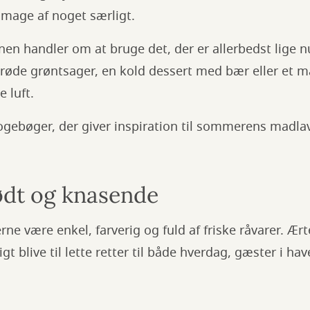
smage af noget særligt.
nen handler om at bruge det, der er allerbedst lige 
røde grøntsager, en kold dessert med bær eller et må
e luft.
ogebøger, der giver inspiration til sommerens madla
ødt og knasende
være enkel, farverig og fuld af friske råvarer. Ærte
t blive til lette retter til både hverdag, gæster i ha