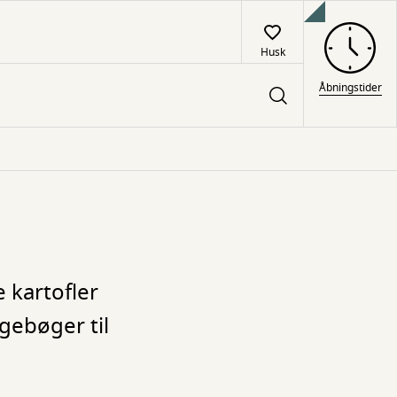
Husk
Åbningstider
 kartofler
gebøger til