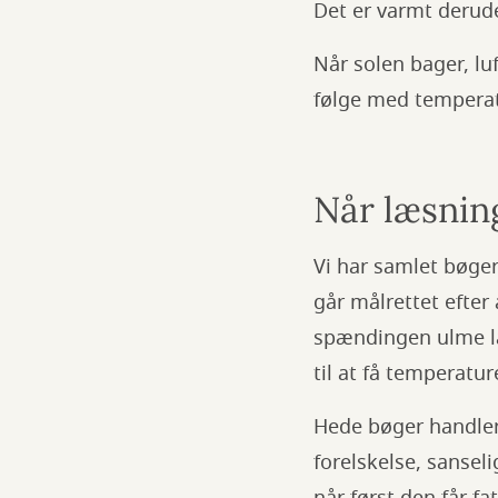
Det er varmt derud
Når solen bager, lu
følge med tempera
Når læsnin
Vi har samlet bøger
går målrettet efte
spændingen ulme la
til at få temperature
Hede bøger handler
forelskelse, sansel