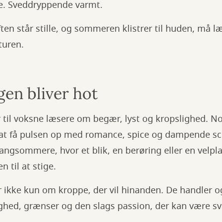
e. Sveddryppende varmt.
ften står stille, og sommeren klistrer til huden, må 
turen.
gen bliver hot
 til voksne læsere om begær, lyst og kropslighed. No
r at få pulsen op med romance, spice og dampende sc
ngsommere, hvor et blik, en berøring eller en velpl
n til at stige.
 ikke kun om kroppe, der vil hinanden. De handler 
ighed, grænser og den slags passion, der kan være s