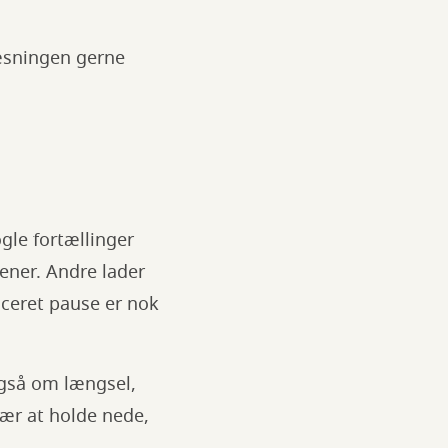
læsningen gerne
gle fortællinger
ener. Andre lader
aceret pause er nok
også om længsel,
vær at holde nede,