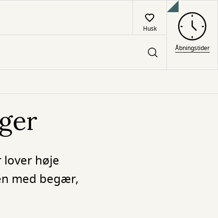
Husk
Åbningstider
ger
 lover høje
en med begær,