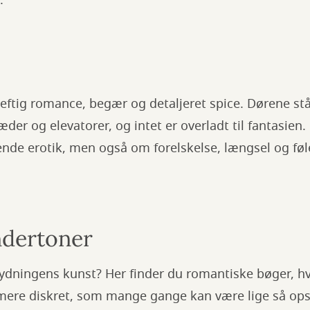
.
ftig romance, begær og detaljeret spice. Dørene står
der og elevatorer, og intet er overladt til fantasien
e erotik, men også om forelskelse, længsel og følels
ndertoner
ydningens kunst? Her finder du romantiske bøger, hv
lt mere diskret, som mange gange kan være lige så 