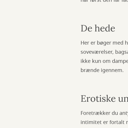
når først den får fat
De hede
Her er bøger med he
soveværelser, bagsæ
ikke kun om dampend
brænde igennem.
Erotiske u
Foretrækker du ant
intimitet er forta