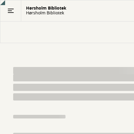
Gå
Hørsholm Bibliotek
til
Hørsholm Bibliotek
hovedindhold