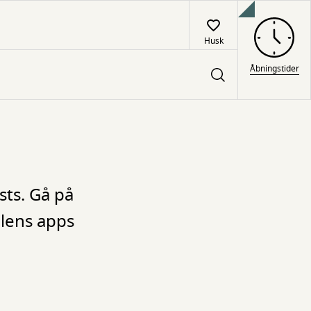
Husk
Åbningstider
sts. Gå på
olens apps