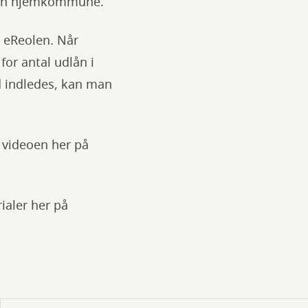
i din hjemkommune.
å eReolen. Når
for antal udlån i
d indledes, kan man
r videoen her på
ialer her på