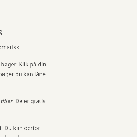
s
omatisk.
 bøger. Klik på din
 bøger du kan låne
titler
. De er gratis
. Du kan derfor