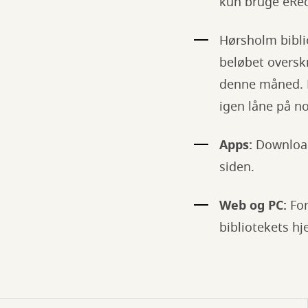
kun bruge eReo
Hørsholm biblio
beløbet overskr
denne måned. H
igen låne på n
Apps:
Download
siden.
Web og PC:
For
bibliotekets h