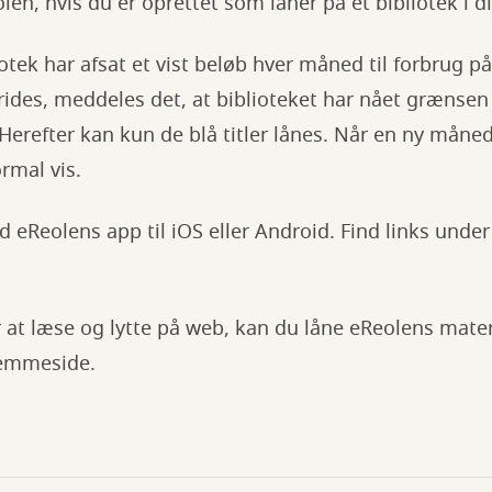
len, hvis du er oprettet som låner på et bibliotek 
tek har afsat et vist beløb hver måned til forbrug p
ides, meddeles det, at biblioteket har nået grænsen 
erefter kan kun de blå titler lånes. Når en ny måne
ormal vis.
 eReolens app til iOS eller Android. Find links unde
 at læse og lytte på web, kan du låne eReolens mater
jemmeside.