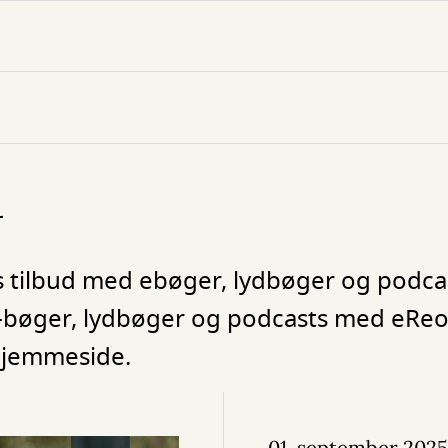
n
s tilbud med ebøger, lydbøger og podca
 e-bøger, lydbøger og podcasts med eRe
 hjemmeside.
01. september 2025