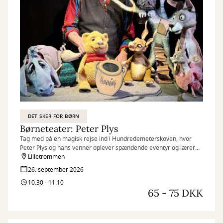
DET SKER FOR BØRN
Børneteater: Peter Plys
Tag med på en magisk rejse ind i Hundredemeterskoven, hvor
Peter Plys og hans venner oplever spændende eventyr og lærer
om venskabets sande værdi.
Lilletrommen
Forestillingen henvender sig til børn fra 3 år og op.
26. september 2026
10:30 - 11:10
65 - 75 DKK